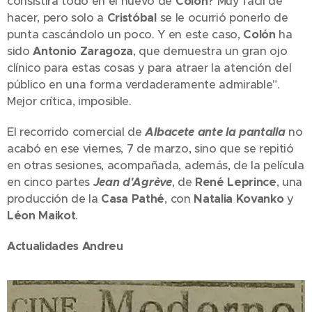
consistirá todo en el huevo de
Colón
? Muy fácil de
hacer, pero solo a
Cristóbal
se le ocurrió ponerlo de
punta cascándolo un poco. Y en este caso,
Colón
ha
sido
Antonio Zaragoza
, que demuestra un gran ojo
clínico para estas cosas y para atraer la atención del
público en una forma verdaderamente admirable".
Mejor crítica, imposible.
El recorrido comercial de
Albacete ante la pantalla
no
acabó en ese viernes, 7 de marzo, sino que se repitió
en otras sesiones, acompañada, además, de la película
en cinco partes
Jean
d'Agrève
, de
René Leprince
, una
producción de la
Casa Pathé
, con
Natalia Kovanko
y
Léon Maikot
.
Actualidades Andreu