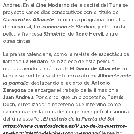
Andreu
. En el
Cine Moderno
de la capital del
Turia
se
proyectó varios días consecutivos con el título de
Carnaval en Albacete
, formando programa con otro
documental
,
La inundación de Stadium
, junto con la
película francesa
Simplette
, de
René Hervil
, entre
otras cintas.
La prensa valenciana, como la revista de espectáculos
llamada
La Reclam
, se hizo eco de esta película,
reproduciendo la crónica de
El Diario de Albacete
en
la que se certificaba el rotundo éxito de
Albacete ante
la pantalla
, destacando el acierto de
Antonio
Zaragoza
de encargar el trabajo de la filmación a
Juan Andreu
. Por cierto, que un albaceteño,
Tomás
Duch,
el realizador albaceteño que intervino como
cameraman en la considerada primera película sonora
del cine español,
El misterio de la Puerta del Sol
https://www.cuentosdecine.es/l/uno-de-los-nuestros-
en-el-nacimiento-del-cine-sonoro-espanol/
le realizó