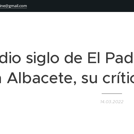
ine@gmail.com
io siglo de El Pad
 Albacete, su críti
14.03.2022