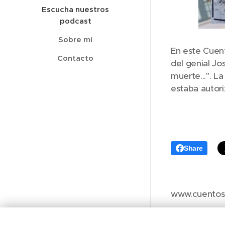
Escucha nuestros
podcast
Sobre mí
En este Cuent
Contacto
del genial Jo
muerte...". L
estaba autor
Share
www.cuentos