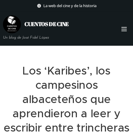
La web del cine y de la historia
CUENTOS DE
CINE
Un blog de José Fidel López
Los ‘Karibes’, los
campesinos
albaceteños que
aprendieron a leer y
escribir entre trincheras