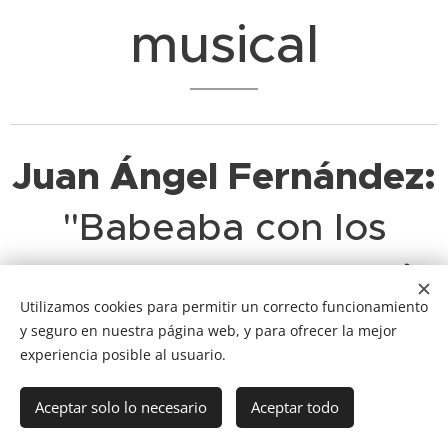
musical
Juan Ángel Fernández:
"Babeaba con los
locutores y me tomé
Utilizamos cookies para permitir un correcto funcionamiento
muy en serio trabajar
y seguro en nuestra página web, y para ofrecer la mejor
experiencia posible al usuario.
algún día en la radio"
Aceptar solo lo necesario
Aceptar todo