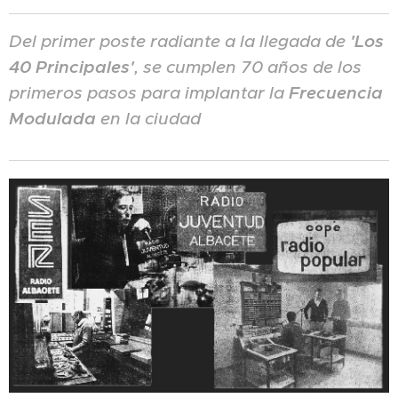
Del primer poste radiante a la llegada de
'Los
40 Principales'
, se cumplen 70 años de los
primeros pasos para implantar la
Frecuencia
Modulada
en la ciudad