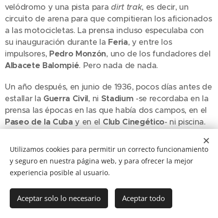
velódromo y una pista para
dirt trak
, es decir, un
circuito de arena para que compitieran los aficionados
a las motocicletas. La prensa incluso especulaba con
su inauguración durante la
Feria
, y entre los
impulsores,
Pedro Monzón
, uno de los fundadores del
Albacete Balompié
. Pero nada de nada.
Un año después, en junio de 1936, pocos días antes de
estallar la
Guerra Civil
, ni
Stadium
-se recordaba en la
prensa las épocas en las que había dos campos, en el
Paseo de la Cuba
y en el
Club Cinegético
- ni piscina.
El
Parque de los Mártires
-ahora, de
Abelardo
Sánchez
- terminaría acogiendo los partidos del recién
Utilizamos cookies para permitir un correcto funcionamiento
nacido
Albacete Balompié
en el final de la contienda
y seguro en nuestra página web, y para ofrecer la mejor
nacional.
experiencia posible al usuario.
Educación y Descanso
Aceptar solo lo necesario
Aceptar todo
Terminada la
Guerra Civil
, y a la par que se trababa de