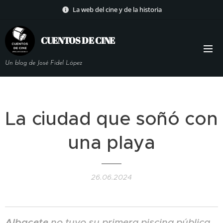
La web del cine y de la historia
CUENTOS DE
CINE
Un blog de José Fidel López
La ciudad que soñó con
una playa
26.06.2024
Albacete
no tuvo su primera piscina pública