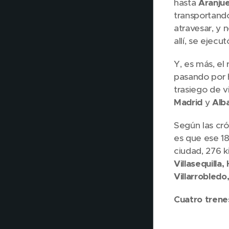
hasta
Aranju
transportando
atravesar, y 
allí, se ejecu
Y, es más, el
pasando por 
trasiego de vi
Madrid
y
Alb
Según las crón
es que ese 18
ciudad, 276 k
Villasequilla
Villarrobled
Cuatro trenes