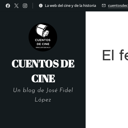
La web del cine y de la historia
cuentosdec
El f
CUENTOS DE
CINE
Un blog de José Fidel
López