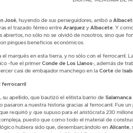
n José
, huyendo de sus perseguidores, arribó a
Albacet
as el trazado férreo entre
Aranjuez
y
Albacete
. Y como
s abiertos, no sólo no se olvidó de nosotros, sino que f
 con pingues beneficios económicos.
 el marqués en esta tierra, y no sólo con el ferrocarril. L
ico -fue el primer
Conde de Los Llanos
-, además de tra
jercer casi de embajador manchego en la
Corte
de
Isabe
ferrocarril
 su apellido, que bautizó el elitista barrio de
Salamanca
rio pasaron a nuestra historia gracias al ferrocarril. Fue 
ue requirió y que supuso para el aristócrata 230 millone
 compleja, puesto que como todo el material de constru
o lógico hubiera sido que, desembarcándolo en
Alicante
,