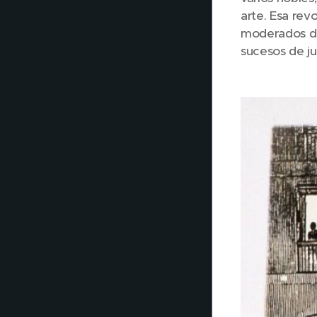
arte. Esa revo
moderados du
sucesos de ju