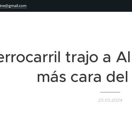
ine@gmail.com
errocarril trajo a 
más cara de
23.03.2024