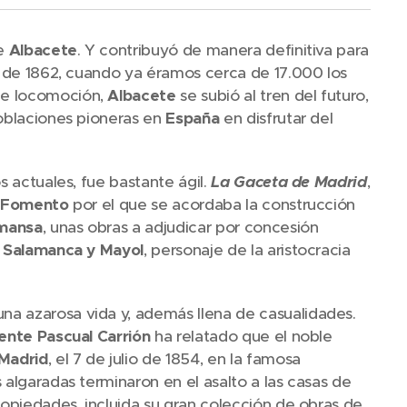
de
Albacete
. Y contribuyó de manera definitiva para
 de 1862, cuando ya éramos cerca de 17.000 los
de locomoción,
Albacete
se subió al tren del futuro,
poblaciones pioneras en
España
en disfrutar del
s actuales, fue bastante ágil.
La Gaceta de Madrid
,
e Fomento
por el que se acordaba la construcción
mansa
, unas obras a adjudicar por concesión
 Salamanca y Mayol
, personaje de la aristocracia
una azarosa vida y, además llena de casualidades.
ente Pascual Carrión
ha relatado que el noble
Madrid
, el 7 de julio de 1854, en la famosa
s algaradas terminaron en el asalto a las casas de
ropiedades, incluida su gran colección de obras de