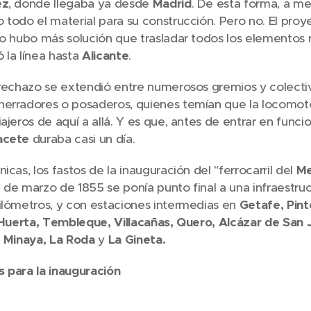
ez
, donde llegaba ya desde
Madrid
. De esta forma, a med
 todo el material para su construcción. Pero no. El proy
no hubo más solución que trasladar todos los elementos
tó la línea hasta
Alicante
.
 rechazo se extendió entre numerosos gremios y colectiv
herradores o posaderos, quienes temían que la locomoto
ajeros de aquí a allá. Y es que, antes de entrar en funcio
acete
duraba casi un día.
icas, los fastos de la inauguración del "ferrocarril del
Me
 de marzo de 1855 se ponía punto final a una infraestr
ilómetros, y con estaciones intermedias en
Getafe, Pint
, Huerta, Tembleque, Villacañas, Quero, Alcázar de San
o, Minaya, La Roda
y
La Gineta.
 para la inauguración