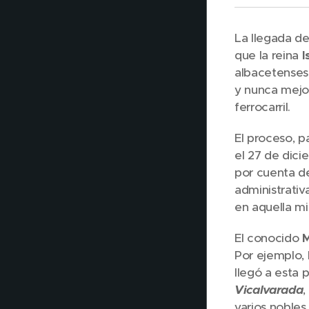
La llegada de
que la reina
I
albacetenses
y nunca mejor
ferrocarril.
El proceso, p
el 27 de dici
por cuenta d
administrativ
en aquella m
El conocido
M
Por ejemplo,
llegó a esta 
Vicalvarada
,
varios nobles