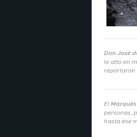
Don José 
lo alto en 
reportaron 
El
Marqués
personas, p
hasta ese 