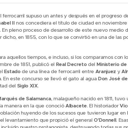
l ferrocarril supuso un antes y después en el progreso 
sabel II
nos concediera el título de ciudad en noviembre
. En pleno proceso de desarrollo de este nuevo medio 
 dicho, en 1855, con lo que se convirtió en una de las 
ara aquellos tiempos, e incluso, si los comparamos con lo
embre de 1851, publicó el
Real Decreto
del
Ministerio d
el
Estado
de una línea de ferrocarril entre
Aranjuez
y
Al
a. En este concurso se llevó el gato al agua
Don José de
itad del
Siglo XIX
.
arqués de Salamanca
, malagueño nacido en 1811, tuvo 
 la manera en la que conoció
Albacete
. El historiador
Vic
población huyendo de los sucesos que tuvieron lugar en
 el levantamiento que propició el general
O'Donnell
. Esa
, incluido nuestro protagonista, destruyendo todas sus p