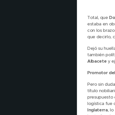
Total, que
Do
estaba en obr
con los brazo
que decirlo,
Dejó su huella
también polít
Albacete
y e
Promotor del 
Pero sin duda,
título nobilia
presupuesto q
logística fue
Inglaterra
, l