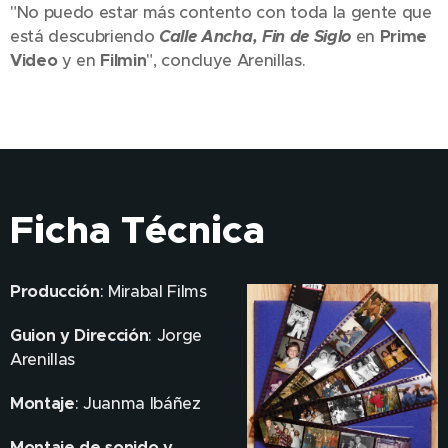
"No puedo estar más contento con toda la gente que
está descubriendo
Calle Ancha, Fin de Siglo
en
Prime
Video
y en
Filmin
", concluye Arenillas.
Ficha Técnica
Producción
: Mirabal Films
Guion y Dirección
: Jorge
Arenillas
Montaje
: Juanma Ibáñez
Montaje de sonido y