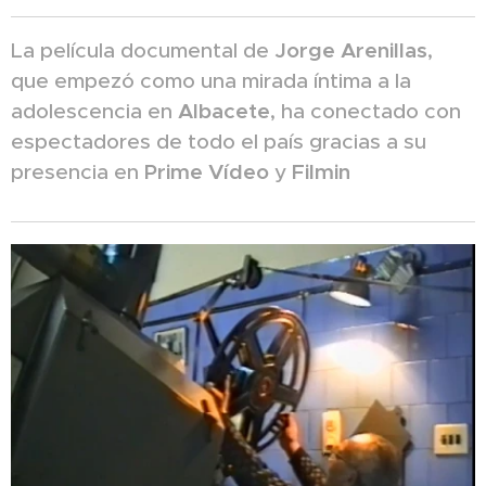
La película documental de
Jorge Arenillas
,
que empezó como una mirada íntima a la
adolescencia en
Albacete
, ha conectado con
espectadores de todo el país gracias a su
presencia en
Prime Vídeo
y
Filmin