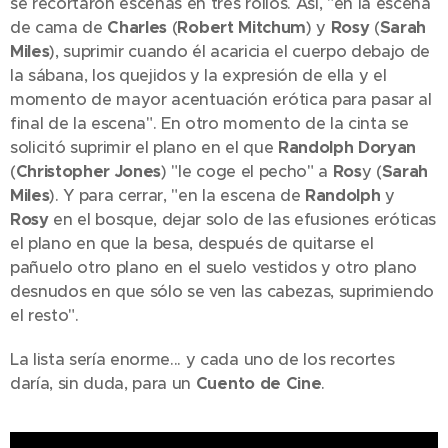
se recortaron escenas en tres rollos. Así, "en la escena
de cama de
Charles
(
Robert Mitchum
) y
Rosy
(
Sarah
Miles
), suprimir cuando él acaricia el cuerpo debajo de
la sábana, los quejidos y la expresión de ella y el
momento de mayor acentuación erótica para pasar al
final de la escena". En otro momento de la cinta se
solicitó suprimir el plano en el que
Randolph Doryan
(
Christopher Jones
) "le coge el pecho" a
Ros
y (
Sarah
Miles
). Y para cerrar, "en la escena de
Randolph
y
Rosy
en el bosque, dejar solo de las efusiones eróticas
el plano en que la besa, después de quitarse el
pañuelo otro plano en el suelo vestidos y otro plano
desnudos en que sólo se ven las cabezas, suprimiendo
el resto".
La lista sería enorme... y cada uno de los recortes
daría, sin duda, para un
Cuento de Cine
.