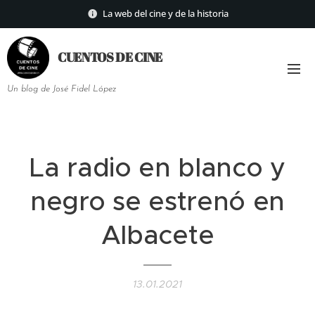
La web del cine y de la historia
CUENTOS DE
CINE
Un blog de José Fidel López
La radio en blanco y
negro se estrenó en
Albacete
13.01.2021