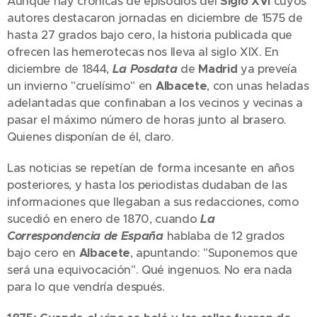
Aunque hay crónicas de episodios del
Siglo XVI
cuyos
autores destacaron jornadas en diciembre de 1575 de
hasta 27 grados bajo cero, la historia publicada que
ofrecen las hemerotecas nos lleva al siglo XIX. En
diciembre de 1844,
La Posdata
de
Madrid
ya preveía
un invierno "cruelísimo" en
Albacete
, con unas heladas
adelantadas que confinaban a los vecinos y vecinas a
pasar el máximo número de horas junto al brasero.
Quienes disponían de él, claro.
Las noticias se repetían de forma incesante en años
posteriores, y hasta los periodistas dudaban de las
informaciones que llegaban a sus redacciones, como
sucedió en enero de 1870, cuando
La
Correspondencia de Es
paña
hablaba de 12 grados
bajo cero en
Albacete
, apuntando: "Suponemos que
será una equivocación". Qué ingenuos. No era nada
para lo que vendría después.