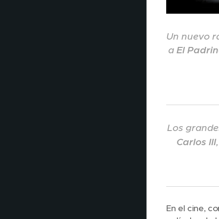
Un nuevo ra
a
El Padri
Los grandes
Carlos III
En el cine, c