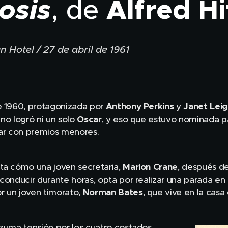
osis
Alfred H
, de
 Hotel / 27 de abril de 1961
e 1960, protagonizada por
Anthony Perkins
y
Janet Leig
 no logró ni un solo
Oscar
, y eso que estuvo nominada par
r con premios menores.
nta cómo una joven secretaria,
Marion Crane
, después de
 conducir durante horas, opta por realizar una parada 
r un joven timorato,
Norman Bates
, que vive en la casa
ezuma tensión por los cuatro costados,