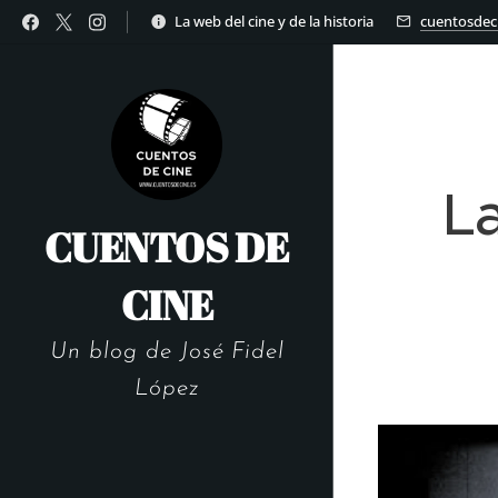
La web del cine y de la historia
cuentosdec
L
CUENTOS DE
CINE
Un blog de José Fidel
López