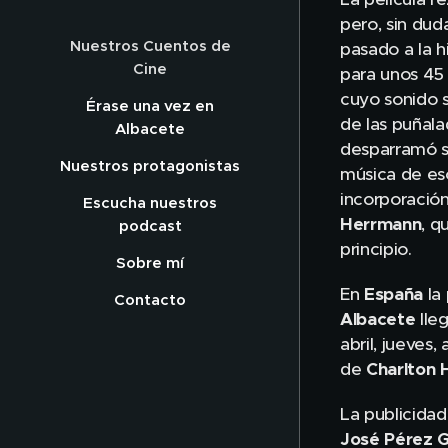
pero, sin dud
Nuestros Cuentos de
pasado a la hi
Cine
para unos 45
cuyo sonido s
Érase una vez en
de las puñala
Albacete
desparramó si
Nuestros protagonistas
música de eso
incorporación
Escucha nuestros
Herrmann
, q
podcast
principio.
Sobre mí
En
España
la 
Contacto
Albacete
lle
abril, jueves, 
de
Charlton 
La publicidad
José Pérez G