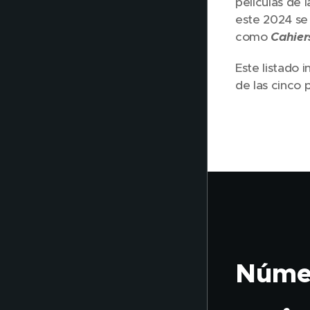
películas de 
este 2024 se
como
Cahier
Este listado 
de las cinco 
Núme