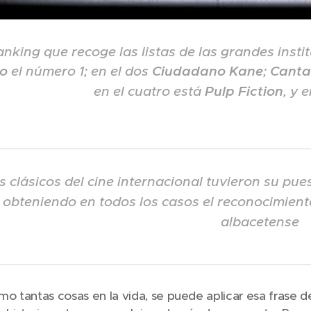
nking que recoge las listas de las grandes inst
no
el número 1; en el dos
Ciudadano Kane
;
Canta
en el cuatro está
Pulp Fiction
, y 
 clásicos del cine internacional tuvieron su pue
, obteniendo en todos los casos el reconocimiento
albacetense
omo tantas cosas en la vida, se puede aplicar esa frase d