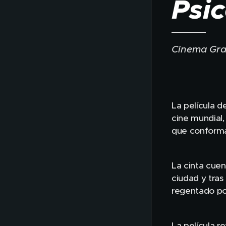
Psic
Cinema Gran
La película d
cine mundial,
que conforma
La cinta cue
ciudad y tras
regentado po
La película r