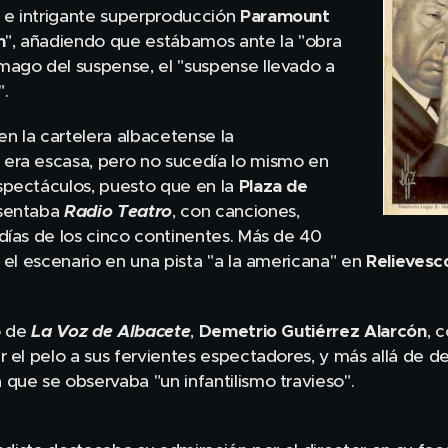
e intrigante superproducción
Paramount
n
", añadiendo que estábamos ante la "obra
mago del suspense, el "suspense llevado a
.
 en la cartelera albacetense la
era escasa, pero no sucedía lo mismo en
spectáculos, puesto que en la
Plaza de
sentaba
Radio Teatro
, con canciones,
días de los cinco continentes. Más de 40
e el escenario en una pista "a la americana" en
Relievesc
co de
La Voz de Albacete
,
Demetrio Gutiérrez Alarcón
, 
r el pelo a sus fervientes espectadores, y más allá de d
que se observaba "un infantilismo travieso".