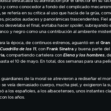
riodista destacaba su admiración por el director en su fa
ro y como conocedor a fondo del complicado mecanismo
,
se refería en su crítica al uso que hacía de la grúa, c
s, picados audaces y panorámicas trascendentes. Fiel a l
o desvelaba el final, evitaba hacer
spoile
r, subrayando 
anco y negro como una contribución al ambiente misterios
para la época, de continuos estrenos, aguantó en el
Gran
Cuadrilla de los 11
, con
Frank Sinatra
y buena parte de
ia
, compartiendo cartelera con
Elena y los hombres
, d
sta el 10 de mayo. En total, dos semanas para una pelíc
 guardianes de la moral se atrevieron a rediseñar el mon
se veía demasiado cuerpo, mucha piel, y exigieron la su
ó a los españoles, a los albacetenses, unos instantes clav
con los años.