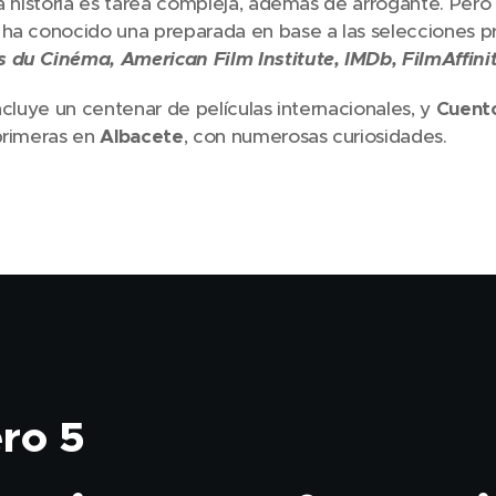
la historia es tarea compleja, además de arrogante. Pero 
 ha conocido una preparada en base a las selecciones 
s du Cinéma, American Film Institute, IMDb, FilmAffinit
incluye un centenar de películas internacionales, y
Cuento
primeras en
Albacete
, con numerosas curiosidades.
ro 5