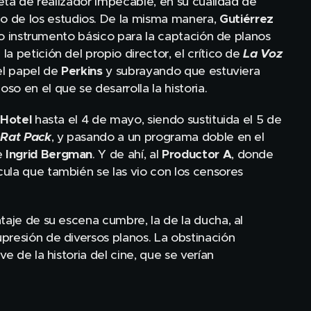
ceta de realizador impecable, en su cualidad de
 de los estudios. De la misma manera,
Gutiérrez
omo instrumento básico para la captación de planos
a petición del propio director, el crítico de
La Voz
el papel de
Perkins
y subrayando que estuviera
o en el que se desarrolla la historia.
 Hotel
hasta el 4 de mayo, siendo sustituida el 5 de
l
Rat Pack
, y pasando a un programa doble en el
e
Ingrid Bergman
. Y de ahí, al
Productor A
, donde
ula que también se las vio con los censores
taje de su escena cumbre, la de la ducha, al
presión de diversos planos. La obstinación
e de la historia del cine, que se verían