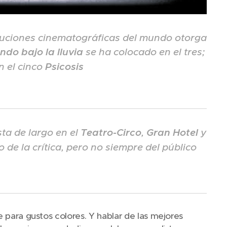
ituciones cinematográficas del mundo otorga
ndo bajo la lluvia
se ha colocado en el tres;
en el cinco
Psicosis
sta de largo en el
Teatro-Circo
,
Gran Hotel
y
 de la crítica, pero no siempre del público
e para gustos colores. Y hablar de las mejores