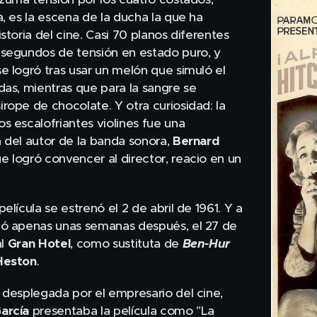
a, es la escena de la ducha la que ha
storia del cine. Casi 70 planos diferentes
 segundos de tensión en estado puro, y
e logró tras usar un melón que simuló el
das, mientras que para la sangre se
rope de chocolate. Y otra curiosidad: la
s escalofriantes violines fue una
 del autor de la banda sonora,
Bernard
ue logró convencer al director, reacio en un
película se estrenó el 2 de abril de 1961. Y a
gó apenas unas semanas después, el 27 de
al
Gran Hotel
, como sustituta de
Ben-Hur
Heston
.
 desplegada por el empresario del cine,
arcía
presentaba la película como "La