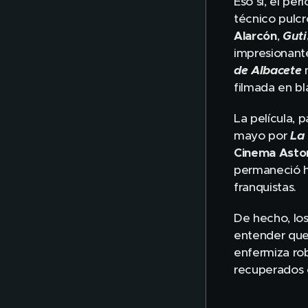
Eso sí, el pe
técnico pulc
Alarcón
,
Guti
impresionante
de Albacete
n
filmada en bl
La película, 
mayo por
La 
Cinema Astor
permaneció ha
franquistas.
De hecho, los
entender que 
enfermiza rob
recuperados 