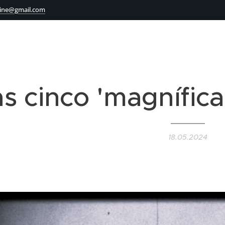
ine@gmail.com
as cinco 'magnífic
18.05.2024