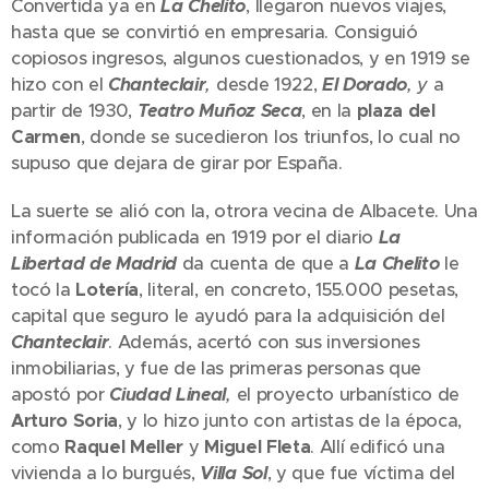
Convertida ya en
La Chelito
, llegaron nuevos viajes,
hasta que se convirtió en empresaria. Consiguió
copiosos ingresos, algunos cuestionados, y en 1919 se
hizo con el
Chanteclair
,
desde 1922,
El Dorado
, y
a
partir de 1930,
Teatro Muñoz Seca
, en la
plaza del
Carmen
, donde se sucedieron los triunfos, lo cual no
supuso que dejara de girar por España.
La suerte se alió con la, otrora vecina de Albacete. Una
información publicada en 1919 por el diario
La
Libertad de Madrid
da cuenta de que a
La Chelito
le
tocó la
Lotería
, literal, en concreto, 155.000 pesetas,
capital que seguro le ayudó para la adquisición del
Chanteclair
. Además, acertó con sus inversiones
inmobiliarias, y fue de las primeras personas que
apostó por
Ciudad Lineal
,
el proyecto urbanístico de
Arturo Soria
, y lo hizo junto con artistas de la época,
como
Raquel Meller
y
Miguel Fleta
. Allí edificó una
vivienda a lo burgués,
Villa Sol
, y que fue víctima del