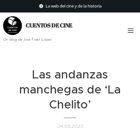
La web del cine y de la historia
CUENTOS DE
CINE
Un blog de José Fidel López
Las andanzas
manchegas de ‘La
Chelito’
04.03.2023