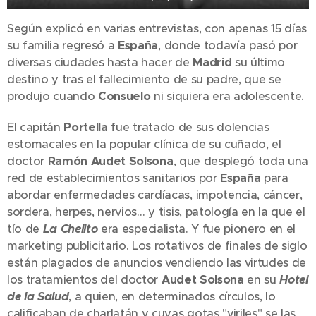
Según explicó en varias entrevistas, con apenas 15 días
su familia regresó a
España
, donde todavía pasó por
diversas ciudades hasta hacer de
Madrid
su último
destino y tras el fallecimiento de su padre, que se
produjo cuando
Consuelo
ni siquiera era adolescente.
El capitán
Portella
fue tratado de sus dolencias
estomacales en la popular clínica de su cuñado, el
doctor
Ramón Audet Solsona
, que desplegó toda una
red de establecimientos sanitarios por
España
para
abordar enfermedades cardíacas, impotencia, cáncer,
sordera, herpes, nervios… y tisis, patología en la que el
tío de
La Chelito
era especialista. Y fue pionero en el
marketing publicitario. Los rotativos de finales de siglo
están plagados de anuncios vendiendo las virtudes de
los tratamientos del doctor
Audet Solsona
en su
Hotel
de la Salud
, a quien, en determinados círculos, lo
calificaban de charlatán y cuyas gotas "viriles" se las