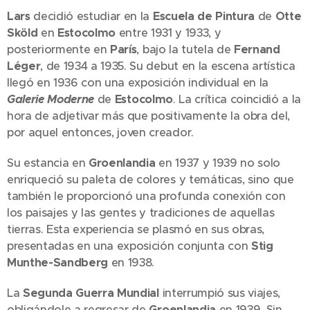
Lars
decidió estudiar en la
Escuela de Pintura
de
Otte
Sköld
en
Estocolmo
entre 1931 y 1933, y
posteriormente en
París
, bajo la tutela de
Fernand
Léger
, de 1934 a 1935. Su debut en la escena artística
llegó en 1936 con una exposición individual en la
Galerie Moderne
de
Estocolmo
. La crítica coincidió a la
hora de adjetivar más que positivamente la obra del,
por aquel entonces, joven creador.
Su estancia en
Groenlandia
en 1937 y 1939 no solo
enriqueció su paleta de colores y temáticas, sino que
también le proporcionó una profunda conexión con
los paisajes y las gentes y tradiciones de aquellas
tierras. Esta experiencia se plasmó en sus obras,
presentadas en una exposición conjunta con
Stig
Munthe-Sandberg
en 1938.
La
Segunda Guerra Mundial
interrumpió sus viajes,
obligándole a regresar de
Groenlandia
en 1939. Sin