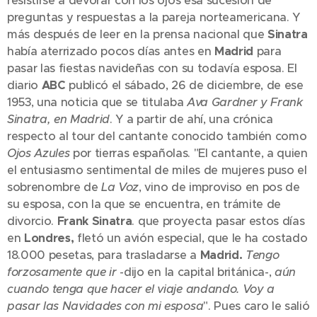
resistirse a devorar con los ojos esa sucesión de
preguntas y respuestas a la pareja norteamericana. Y
más después de leer en la prensa nacional que
Sinatra
había aterrizado pocos días antes en
Madrid
para
pasar las fiestas navideñas con su todavía esposa. El
diario
ABC
publicó el sábado, 26 de diciembre, de ese
1953, una noticia que se titulaba
Ava Gardner y Frank
Sinatra, en Madrid
. Y a partir de ahí, una crónica
respecto al tour del cantante conocido también como
Ojos Azules
por tierras españolas. "El cantante, a quien
el entusiasmo sentimental de miles de mujeres puso el
sobrenombre de
La Voz
, vino de improviso en pos de
su esposa, con la que se encuentra, en trámite de
divorcio.
Frank Sinatra
. que proyecta pasar estos días
en
Londres,
fletó un avión especial, que le ha costado
18.000 pesetas, para trasladarse a
Madrid.
Tengo
forzosamente que ir
-dijo en la capital británica-,
aún
cuando tenga que hacer el viaje andando. Voy a
pasar las Navidades con mi esposa
". Pues caro le salió