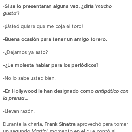
-
Si se lo presentaran alguna vez, ¿diría '
mucho
gusto'
?
-¡Usted quiere que me coja el toro!
-Buena ocasión para tener un amigo torero.
-¿Dejamos ya esto?
-¿Le molesta hablar para los periódicos?
-No lo sabe usted bien.
-En Hollywood le han designado como
antipático con
la prensa
...
-Llevan razón.
Durante la charla,
Frank Sinatra
aprovechó para tomar
un segundo
Martini
, momento en el que contó al