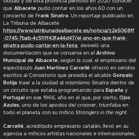
ciudad y de esta provincia permitió en 2020 conocer
que
Albacete
pudo contar en los años 60 con un
concierto de F
rank Sinatra
. Un reportaje publicado en
La Tribuna de Albacete
https://www.latribunadealbacete.es/noticia/z2e5068ff
-0745-7bab-4c511ff43fa44d47/el-ano-en-que-frank-
sinatra-pudo-cantar-en-la-feria
desveló una
documentación que se conserva en el
Archivo
Municipal de Albacete
, según la cual, el empresario del
espectáculo
Juan Martínez Carcellé
ofreció en sendos
escritos al Consistorio que presidía el alcalde
Gonzalo
Botija
traer a la ciudad al mismísimo Sinatra dentro de
un circuito que estaba programando para
España
y
Portugal
en ese 1966, año en el que, por cierto,
Ojos
Azules
, uno de los apodos del
crooner,
triunfaba en
todo el planeta con su mítico
Strangers in the night
.
Carcellé
, acreditado empresario catalán, llevó en su
agencia a míticos artistas nacionales e internacionales,