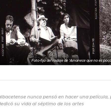
Foto-fija del rodaje de 'Amanece que no es poco
 albacetense nunca pensó en hacer una película, 
dedicó su vida al séptimo de los artes