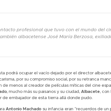
ontacto profesional que tuvo con el mundo del cin
también albacetense José María Berzosa, exiliad
ta podrá ocupar el vacío dejado por el director albace
carisma, por su compromiso social, por su retranca manche
 de menos al creador de películas míticas del cine esp
ado
, mucho más su paisanos y su ciudad,
Albacete
, con
er de embajador de esta tierra allá donde pudo.
ara
Antonio Machado
su infancia eran "recuerdos de un