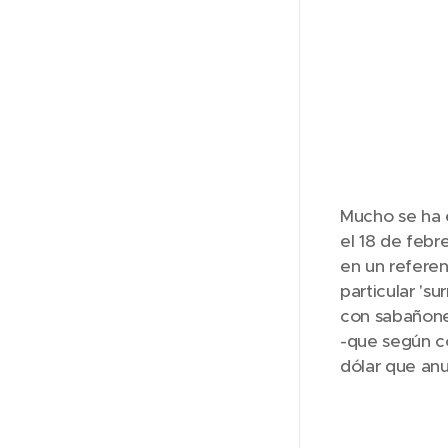
Mucho se ha 
el 18 de febr
en un referen
particular 's
con sabañones
-que según co
dólar que an