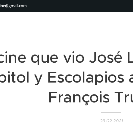
ine@gmail.com
 cine que vio José 
pitol y Escolapios
François Tr
03.02.2021