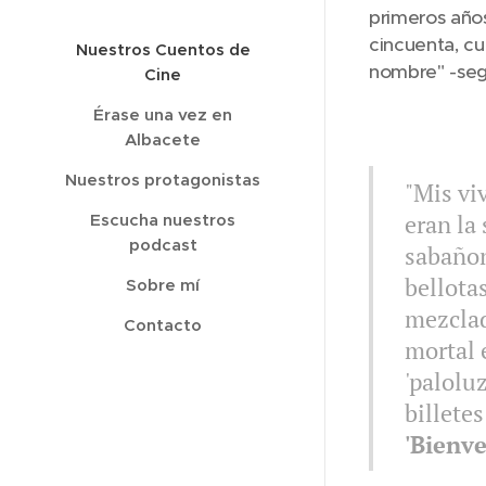
primeros años
cincuenta, c
Nuestros Cuentos de
nombre" -seg
Cine
Érase una vez en
Albacete
Nuestros protagonistas
"Mis vi
eran la
Escucha nuestros
podcast
sabañon
bellotas
Sobre mí
mezclad
Contacto
mortal
'paloluz
billete
'Bienve