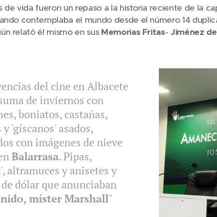
 de vida fueron un repaso a la historia reciente de la c
uando contemplaba el mundo desde el número 14 duplic
ún relató él mismo en sus
Memorias Fritas
-
Jiménez de
vencias del cine en Albacete
 suma de inviernos con
es, boniatos, castañas,
 y 'gíscanos' asados,
os con imágenes de nieve
 en
Balarrasa
. Pipas,
', altramuces y anisetes y
s de dólar que anunciaban
nido, míster Marshall
"