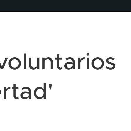
'voluntarios
ertad'