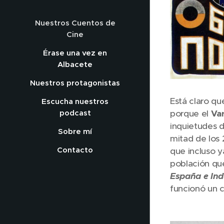
Nuestros Cuentos de
Cine
Érase una vez en
Albacete
Nuestros protagonistas
Está claro que
Escucha nuestros
podcast
porque el
Va
inquietudes 
Sobre mí
mitad de los 
Contacto
que incluso y
población que
España e Ind
funcionó un 