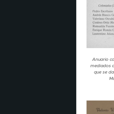
Anuario co
mediados de
que se da
Ma