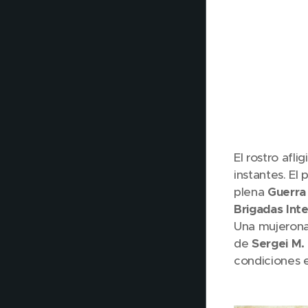
El rostro afli
instantes. El
plena
Guerra 
Brigadas Int
Una mujerona 
de
Sergei M.
condiciones e