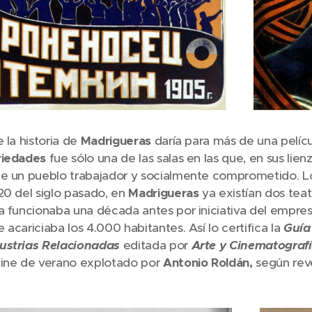
 la historia de
Madrigueras
daría para más de una pelícu
riedades
fue sólo una de las salas en las que, en sus lien
de un pueblo trabajador y socialmente comprometido. L
20 del siglo pasado, en
Madrigueras
ya existían dos teat
a funcionaba una década antes por iniciativa del empre
 acariciaba los 4.000 habitantes. Así lo certifica la
Guía
ustrias Relacionadas
editada por
Arte y Cinematograf
cine de verano explotado por
Antonio Roldán,
según rev