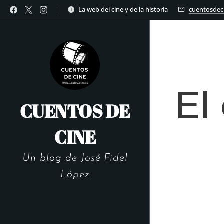
La web del cine y de la historia
cuentosdec
El
CUENTOS DE
CINE
Un blog de José Fidel
López