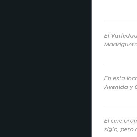
El
Varieda
Madriguer
En esta loc
Avenida
y
El cine pro
siglo, pero